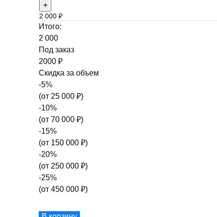
+
2 000 ₽
Итого:
2 000
Под заказ
2000 ₽
Скидка за объем
-
5
%
(от
25 000
₽)
-
10
%
(от
70 000
₽)
-
15
%
(от
150 000
₽)
-
20
%
(от
250 000
₽)
-
25
%
(от
450 000
₽)
В корзину