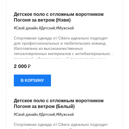
Детское поло с отложным воротником
Погоня за ветром (Нэви)
#Свой дизайн
,
#Детский
,
#Мужской
Спортивная одежда от Cikers идеально подходит
для профессиональных и любительских команд.
Изготовлена из высококачественных
гипоаллергенных материалов с антибактериальной
пропиткой, обеспечивающей терморегуляцию и
быстрое влагоотведение. Одежда обладает
2 000
₽
эластичностью в 5 направлениях и стильным
дизайном.
В КОРЗИНУ
Детское поло с отложным воротником
Погоня за ветром (Белый)
#Свой дизайн
,
#Детский
,
#Мужской
Спортивная одежда от Cikers идеально подходит