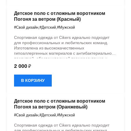
Детское поло с отложным воротником
Погоня за ветром (Красный)
#Свой дизайн
,
#Детский
,
#Мужской
Спортивная одежда от Cikers идеально подходит
для профессиональных и любительских команд.
Изготовлена из высококачественных
гипоаллергенных материалов с антибактериальной
пропиткой, обеспечивающей терморегуляцию и
быстрое влагоотведение. Одежда обладает
2 000
₽
эластичностью в 5 направлениях и стильным
дизайном.
В КОРЗИНУ
Детское поло с отложным воротником
Погоня за ветром (Оранжевый)
#Свой дизайн
,
#Детский
,
#Мужской
Спортивная одежда от Cikers идеально подходит
для профессиональных и любительских команд.