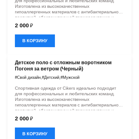
для профессиональных и любительских команд.
Изготовлена из высококачественных
гипоаллергенных материалов с антибактериальной
пропиткой, обеспечивающей терморегуляцию и
быстрое влагоотведение. Одежда обладает
2 000
₽
эластичностью в 5 направлениях и стильным
дизайном.
В КОРЗИНУ
Детское поло с отложным воротником
Погоня за ветром (Черный)
#Свой дизайн
,
#Детский
,
#Мужской
Спортивная одежда от Cikers идеально подходит
для профессиональных и любительских команд.
Изготовлена из высококачественных
гипоаллергенных материалов с антибактериальной
пропиткой, обеспечивающей терморегуляцию и
быстрое влагоотведение. Одежда обладает
2 000
₽
эластичностью в 5 направлениях и стильным
дизайном.
В КОРЗИНУ