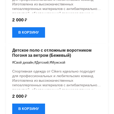
Изготовлена из высококачественных
гипоаллергенных материалов с антибактериальной
пропиткой, обеспечивающей терморегуляцию и
быстрое влагоотведение. Одежда обладает
2 000
₽
эластичностью в 5 направлениях и стильным
дизайном.
В КОРЗИНУ
Детское поло с отложным воротником
Погоня за ветром (Бежевый)
#Свой дизайн
,
#Детский
,
#Мужской
Спортивная одежда от Cikers идеально подходит
для профессиональных и любительских команд.
Изготовлена из высококачественных
гипоаллергенных материалов с антибактериальной
пропиткой, обеспечивающей терморегуляцию и
быстрое влагоотведение. Одежда обладает
2 000
₽
эластичностью в 5 направлениях и стильным
дизайном.
В КОРЗИНУ