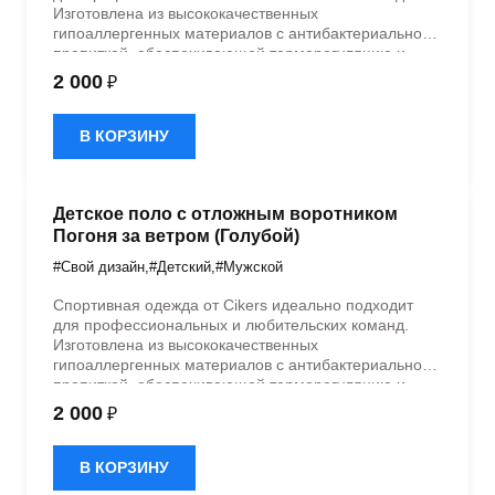
Изготовлена из высококачественных
гипоаллергенных материалов с антибактериальной
пропиткой, обеспечивающей терморегуляцию и
быстрое влагоотведение. Одежда обладает
2 000
₽
эластичностью в 5 направлениях и стильным
дизайном.
В КОРЗИНУ
Детское поло с отложным воротником
Погоня за ветром (Голубой)
#Свой дизайн
,
#Детский
,
#Мужской
Спортивная одежда от Cikers идеально подходит
для профессиональных и любительских команд.
Изготовлена из высококачественных
гипоаллергенных материалов с антибактериальной
пропиткой, обеспечивающей терморегуляцию и
быстрое влагоотведение. Одежда обладает
2 000
₽
эластичностью в 5 направлениях и стильным
дизайном.
В КОРЗИНУ