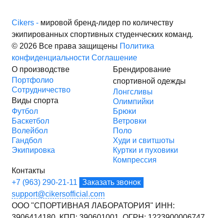
Cikers -
мировой бренд-лидер по количеству
экипированных спортивных студенческих команд.
© 2026 Все права защищены
Политика
конфиденциальности
Соглашение
О производстве
Брендирование
Портфолио
спортивной одежды
Сотрудничество
Лонгсливы
Виды спорта
Олимпийки
Футбол
Брюки
Баскетбол
Ветровки
Волейбол
Поло
Гандбол
Худи и свитшоты
Экипировка
Куртки и пуховики
Компрессия
Контакты
+7 (963) 290-21-11
Заказать звонок
support@cikersofficial.com
ООО "СПОРТИВНАЯ ЛАБОРАТОРИЯ"
ИНН:
3906414180,
КПП: 390601001,
ОГРН: 1223900006747