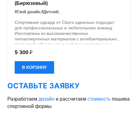
(Бирюзовый)
#Свой дизайн
,
#Детский
,
Спортивная одежда от Cikers идеально подходит
для профессиональных и любительских команд.
Изготовлена из высококачественных
гипоаллергенных материалов с антибактериальной
пропиткой, обеспечивающей терморегуляцию и
быстрое влагоотведение. Одежда обладает
5 300
₽
эластичностью в 5 направлениях и стильным
дизайном.
В КОРЗИНУ
ОСТАВЬТЕ ЗАЯВКУ
Разработаем
дизайн
и рассчитаем
стоимость
пошива
спортивной формы