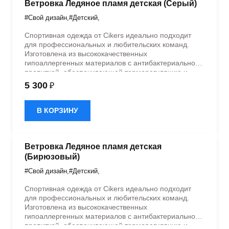
Ветровка Ледяное пламя детская (Серый)
#Свой дизайн
,
#Детский
,
Спортивная одежда от Cikers идеально подходит
для профессиональных и любительских команд.
Изготовлена из высококачественных
гипоаллергенных материалов с антибактериальной
пропиткой, обеспечивающей терморегуляцию и
быстрое влагоотведение. Одежда обладает
5 300
₽
эластичностью в 5 направлениях и стильным
дизайном.
В КОРЗИНУ
Ветровка Ледяное пламя детская
(Бирюзовый)
#Свой дизайн
,
#Детский
,
Спортивная одежда от Cikers идеально подходит
для профессиональных и любительских команд.
Изготовлена из высококачественных
гипоаллергенных материалов с антибактериальной
пропиткой, обеспечивающей терморегуляцию и