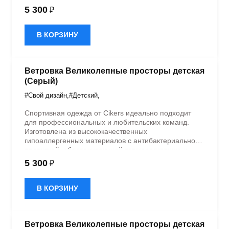
быстрое влагоотведение. Одежда обладает
5 300
₽
эластичностью в 5 направлениях и стильным
дизайном.
В КОРЗИНУ
Ветровка Великолепные просторы детская
(Серый)
#Свой дизайн
,
#Детский
,
Спортивная одежда от Cikers идеально подходит
для профессиональных и любительских команд.
Изготовлена из высококачественных
гипоаллергенных материалов с антибактериальной
пропиткой, обеспечивающей терморегуляцию и
быстрое влагоотведение. Одежда обладает
5 300
₽
эластичностью в 5 направлениях и стильным
дизайном.
В КОРЗИНУ
Ветровка Великолепные просторы детская