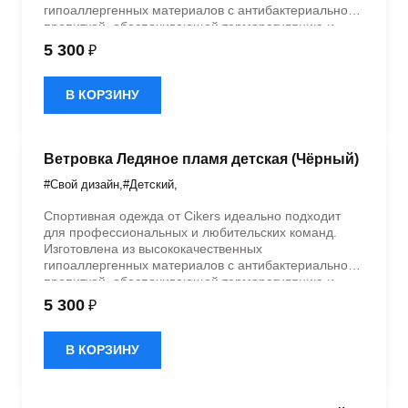
гипоаллергенных материалов с антибактериальной
пропиткой, обеспечивающей терморегуляцию и
быстрое влагоотведение. Одежда обладает
5 300
₽
эластичностью в 5 направлениях и стильным
дизайном.
В КОРЗИНУ
Ветровка Ледяное пламя детская (Чёрный)
#Свой дизайн
,
#Детский
,
Спортивная одежда от Cikers идеально подходит
для профессиональных и любительских команд.
Изготовлена из высококачественных
гипоаллергенных материалов с антибактериальной
пропиткой, обеспечивающей терморегуляцию и
быстрое влагоотведение. Одежда обладает
5 300
₽
эластичностью в 5 направлениях и стильным
дизайном.
В КОРЗИНУ