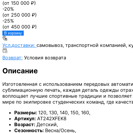
(от
150 000
₽)
-
20
%
(от
250 000
₽)
-
25
%
(от
450 000
₽)
В корзину
Усл.доставки:
самовывоз, транспортной компанией, к
Возврат:
Условия возврата
Описание
Изготовленная с использованием передовых автомат
сублимационную печать, каждая деталь одежды отраж
воплощает лучшие спортивные традиции и позволяет ч
мире по экипировке студенческих команд, где качеств
Размеры:
120
,
130
,
140
,
150
,
160
,
Артикул:
AT242XFEK8
Возраст:
Детский
,
Сезонность:
Весна/Осень
,