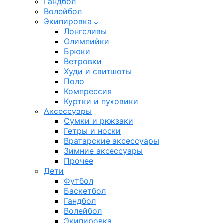
Гандбол
Волейбол
Экипировка
Лонгсливы
Олимпийки
Брюки
Ветровки
Худи и свитшоты
Поло
Компрессия
Куртки и пуховики
Аксессуары
Сумки и рюкзаки
Гетры и носки
Вратарские аксессуары
Зимние аксессуары
Прочее
Дети
Футбол
Баскетбол
Гандбол
Волейбол
Экипировка