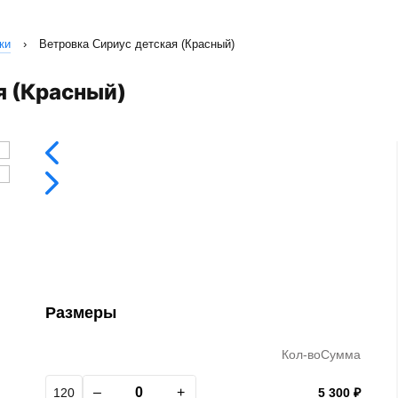
ки
›
Ветровка Сириус детская (Красный)
я (Красный)
Размеры
Кол-во
Сумма
–
+
120
5 300 ₽