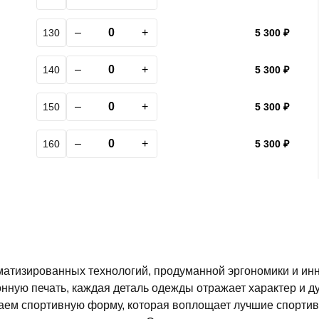
–
+
130
5 300 ₽
–
+
140
5 300 ₽
–
+
150
5 300 ₽
–
+
160
5 300 ₽
матизированных технологий, продуманной эргономики и и
нную печать, каждая деталь одежды отражает характер и д
даем спортивную форму, которая воплощает лучшие спорти