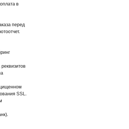
доплата в
аказа перед
отоотчет.
йринг
 реквизитов
на
ащищенном
ования SSL.
м
нк).