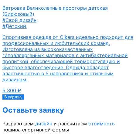
Ветровка Великолепные просторы детская
(Бирюзовый)
#Свой дизайн
,
#Детский
,
Спортивная одежда от Cikers идеально подходит для
профессиональных и любительских команд.
Изготовлена из высококачественных
гипоаллергенных материалов с антибактериальной
пропиткой, обеспечивающей терморегуляцию и
быстрое влагоотведение. Одежда обладает
эластичностью в 5 направлениях и стильным
дизайном.
5 300
₽
В корзину
Оставьте заявку
Разработаем
дизайн
и рассчитаем
стоимость
пошива спортивной формы