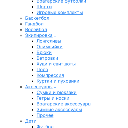
Вратарские футболки
Шорты
Игровые комплекты
Баскетбол
Гандбол
Волейбол
Экипировка
Лонгсливы
Олимпийки
Брюки
Ветровки
Худи и свитшоты
Поло
Компрессия
Куртки и пуховики
Аксессуары
Сумки и рюкзаки
Гетры и носки
Вратарские аксессуары
Зимние аксессуары
Прочее
Дети
Футбол