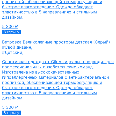
пропиткой, обеспечивающей терморегуляцию и
быстрое влагоотведение. Одежда обладает
эластичностью в 5 направлениях и стильным
дизайном.
5 300
₽
В корзину
Ветровка Великолепные просторы детская (Серый)
#Свой дизайн
,
#Детский
,
Спортивная одежда от Cikers идеально подходит для
профессиональных и любительских команд.
Изготовлена из высококачественных
гипоаллергенных материалов с антибактериальной
пропиткой, обеспечивающей терморегуляцию и
быстрое влагоотведение. Одежда обладает
эластичностью в 5 направлениях и стильным
дизайном.
5 300
₽
В корзину