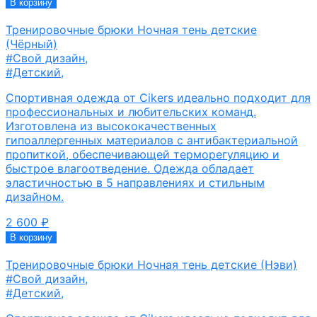
В корзину
Тренировочные брюки Ночная тень детские
(Чёрный)
#Свой дизайн
,
#Детский
,
Спортивная одежда от Cikers идеально подходит для
профессиональных и любительских команд.
Изготовлена из высококачественных
гипоаллергенных материалов с антибактериальной
пропиткой, обеспечивающей терморегуляцию и
быстрое влагоотведение. Одежда обладает
эластичностью в 5 направлениях и стильным
дизайном.
2 600
₽
В корзину
Тренировочные брюки Ночная тень детские (Нэви)
#Свой дизайн
,
#Детский
,