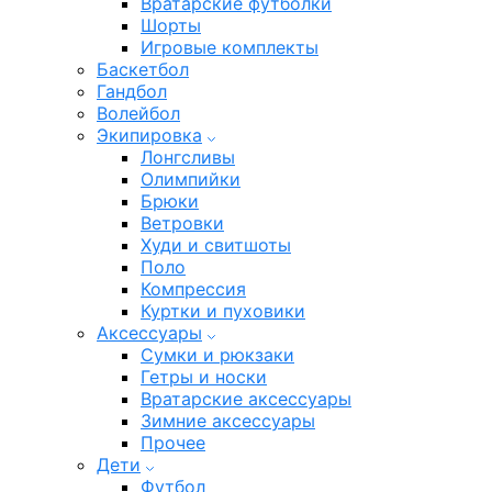
Вратарские футболки
Шорты
Игровые комплекты
Баскетбол
Гандбол
Волейбол
Экипировка
Лонгсливы
Олимпийки
Брюки
Ветровки
Худи и свитшоты
Поло
Компрессия
Куртки и пуховики
Аксессуары
Сумки и рюкзаки
Гетры и носки
Вратарские аксессуары
Зимние аксессуары
Прочее
Дети
Футбол