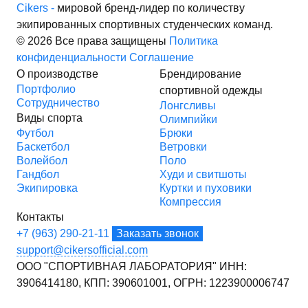
Cikers -
мировой бренд-лидер по количеству
экипированных спортивных студенческих команд.
© 2026 Все права защищены
Политика
конфиденциальности
Соглашение
О производстве
Брендирование
Портфолио
спортивной одежды
Сотрудничество
Лонгсливы
Виды спорта
Олимпийки
Футбол
Брюки
Баскетбол
Ветровки
Волейбол
Поло
Гандбол
Худи и свитшоты
Экипировка
Куртки и пуховики
Компрессия
Контакты
+7 (963) 290-21-11
Заказать звонок
support@cikersofficial.com
ООО "СПОРТИВНАЯ ЛАБОРАТОРИЯ"
ИНН:
3906414180,
КПП: 390601001,
ОГРН: 1223900006747