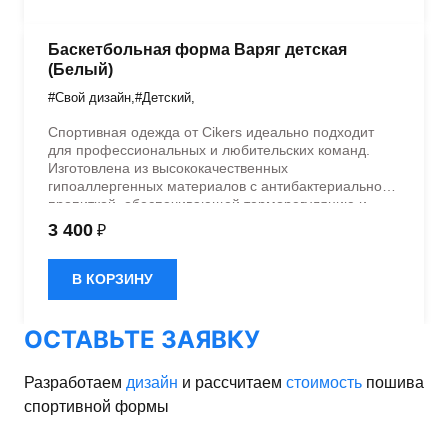
Баскетбольная форма Варяг детская
(Белый)
#Свой дизайн
,
#Детский
,
Спортивная одежда от Cikers идеально подходит
для профессиональных и любительских команд.
Изготовлена из высококачественных
гипоаллергенных материалов с антибактериальной
пропиткой, обеспечивающей терморегуляцию и
быстрое влагоотведение. Одежда обладает
3 400
₽
эластичностью в 5 направлениях и стильным
дизайном.
В КОРЗИНУ
ОСТАВЬТЕ ЗАЯВКУ
Разработаем
дизайн
и рассчитаем
стоимость
пошива
спортивной формы