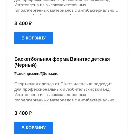
Изготовлена из высококачественных
гипоаллергенных материалов с антибактериальной
пропиткой, обеспечивающей терморегуляцию и
быстрое влагоотведение. Одежда обладает
3 400
₽
эластичностью в 5 направлениях и стильным
дизайном.
В КОРЗИНУ
Баскетбольная форма Ванитас детская
(Чёрный)
#Свой дизайн
,
#Детский
,
Спортивная одежда от Cikers идеально подходит
для профессиональных и любительских команд.
Изготовлена из высококачественных
гипоаллергенных материалов с антибактериальной
пропиткой, обеспечивающей терморегуляцию и
быстрое влагоотведение. Одежда обладает
3 400
₽
эластичностью в 5 направлениях и стильным
дизайном.
В КОРЗИНУ