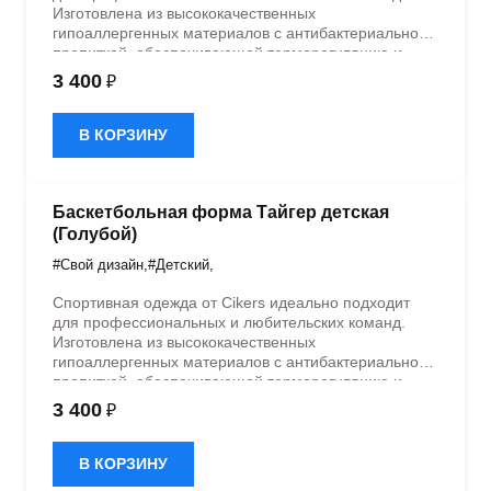
Изготовлена из высококачественных
гипоаллергенных материалов с антибактериальной
пропиткой, обеспечивающей терморегуляцию и
быстрое влагоотведение. Одежда обладает
3 400
₽
эластичностью в 5 направлениях и стильным
дизайном.
В КОРЗИНУ
Баскетбольная форма Тайгер детская
(Голубой)
#Свой дизайн
,
#Детский
,
Спортивная одежда от Cikers идеально подходит
для профессиональных и любительских команд.
Изготовлена из высококачественных
гипоаллергенных материалов с антибактериальной
пропиткой, обеспечивающей терморегуляцию и
быстрое влагоотведение. Одежда обладает
3 400
₽
эластичностью в 5 направлениях и стильным
дизайном.
В КОРЗИНУ