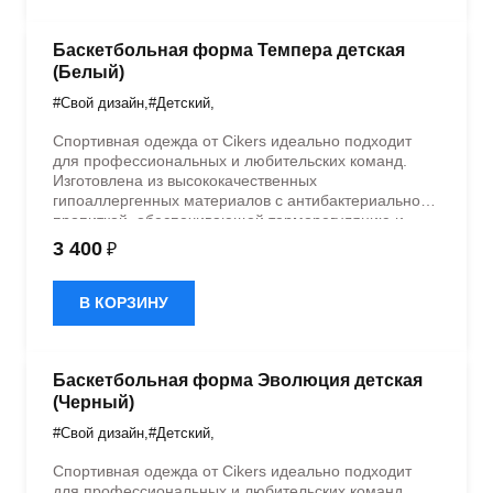
Баскетбольная форма Темпера детская
(Белый)
#Свой дизайн
,
#Детский
,
Спортивная одежда от Cikers идеально подходит
для профессиональных и любительских команд.
Изготовлена из высококачественных
гипоаллергенных материалов с антибактериальной
пропиткой, обеспечивающей терморегуляцию и
быстрое влагоотведение. Одежда обладает
3 400
₽
эластичностью в 5 направлениях и стильным
дизайном.
В КОРЗИНУ
Баскетбольная форма Эволюция детская
(Черный)
#Свой дизайн
,
#Детский
,
Спортивная одежда от Cikers идеально подходит
для профессиональных и любительских команд.