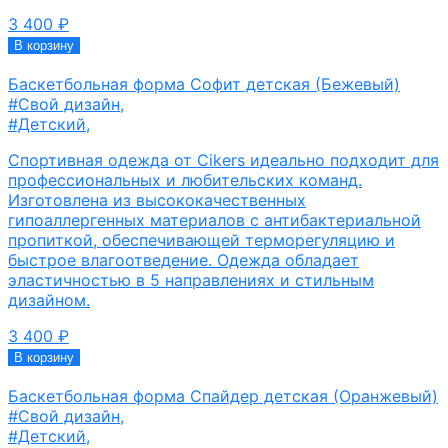
3 400
₽
В корзину
Баскетбольная форма Софит детская (Бежевый)
#Свой дизайн
,
#Детский
,
Спортивная одежда от Cikers идеально подходит для
профессиональных и любительских команд.
Изготовлена из высококачественных
гипоаллергенных материалов с антибактериальной
пропиткой, обеспечивающей терморегуляцию и
быстрое влагоотведение. Одежда обладает
эластичностью в 5 направлениях и стильным
дизайном.
3 400
₽
В корзину
Баскетбольная форма Спайдер детская (Оранжевый)
#Свой дизайн
,
#Детский
,