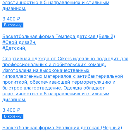
эластичностью в 5 направлениях и стильным
дизайном.
3 400
₽
В корзину
Баскетбольная форма Темпера детская (Белый)
#Свой дизайн
,
#Детский
,
Спортивная одежда от Cikers идеально подходит для
профессиональных и любительских команд.
Изготовлена из высококачественных
гипоаллергенных материалов с антибактериальной
пропиткой, обеспечивающей терморегуляцию и
быстрое влагоотведение. Одежда обладает
эластичностью в 5 направлениях и стильным
дизайном.
3 400
₽
В корзину
Баскетбольная форма Эволюция детская (Черный)