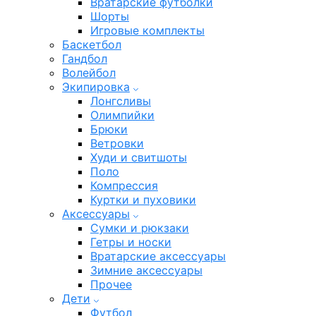
Вратарские футболки
Шорты
Игровые комплекты
Баскетбол
Гандбол
Волейбол
Экипировка
Лонгсливы
Олимпийки
Брюки
Ветровки
Худи и свитшоты
Поло
Компрессия
Куртки и пуховики
Аксессуары
Сумки и рюкзаки
Гетры и носки
Вратарские аксессуары
Зимние аксессуары
Прочее
Дети
Футбол