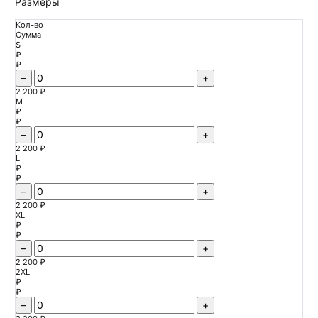
Размеры
Кол-во
Сумма
S
₽
₽
–
+
2 200 ₽
M
₽
₽
–
+
2 200 ₽
L
₽
₽
–
+
2 200 ₽
XL
₽
₽
–
+
2 200 ₽
2XL
₽
₽
–
+