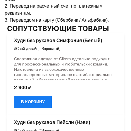
2. Перевод на расчетный счет по платежным
реквизитам.
3. Переводом на карту (Сбербанк / Альфабанк).
СОПУТСТВУЮЩИЕ ТОВАРЫ
Худи без рукавов Симфония (Белый)
#Свой дизайн
,
#Взрослый
,
Спортивная одежда от Cikers идеально подходит
для профессиональных и любительских команд.
Изготовлена из высококачественных
гипоаллергенных материалов с антибактериальной
пропиткой, обеспечивающей терморегуляцию и
быстрое влагоотведение. Одежда обладает
2 900
₽
эластичностью в 5 направлениях и стильным
дизайном.Возможность смены дизайна продукта —
да (от 15 штук) Возможность смены цвета продукта
В КОРЗИНУ
— да (от 15 штук) Возможность смены цвета
элемента продукта — да (от 15 штук)
Худи без рукавов Пейсли (Нэви)
#Свой дизайн
,
#Взрослый
,