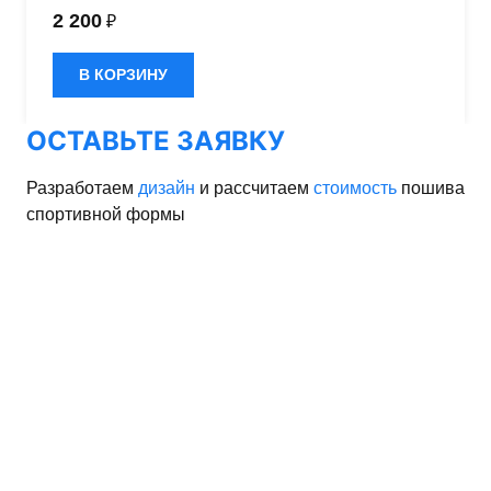
быстрое влагоотведение. Одежда обладает
2 200
₽
эластичностью в 5 направлениях и стильным
дизайном.
В КОРЗИНУ
ОСТАВЬТЕ ЗАЯВКУ
Разработаем
дизайн
и рассчитаем
стоимость
пошива
спортивной формы
орма