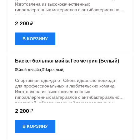
Изготовлена из высококачественных
гипоаллергенных материалов с антибактериальной
пропиткой, обеспечивающей терморегуляцию и
быстрое влагоотведение. Одежда обладает
2 200
₽
эластичностью в 5 направлениях и стильным
дизайном.
В КОРЗИНУ
Баскетбольная майка Геометрия (Белый)
#Свой дизайн
,
#Взрослый
,
Спортивная одежда от Cikers идеально подходит
для профессиональных и любительских команд.
Изготовлена из высококачественных
гипоаллергенных материалов с антибактериальной
пропиткой, обеспечивающей терморегуляцию и
быстрое влагоотведение. Одежда обладает
2 200
₽
эластичностью в 5 направлениях и стильным
дизайном.
В КОРЗИНУ