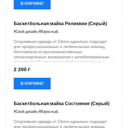
В КОРЗИНУ
Баскетбольная майка Реликвии (Серый)
#Свой дизайн
,
#Взрослый
,
Спортивная одежда от Cikers идеально подходит
для профессиональных и любительских команд.
Изготовлена из высококачественных
гипоаллергенных материалов с антибактериальной
пропиткой, обеспечивающей терморегуляцию и
быстрое влагоотведение. Одежда обладает
2 200
₽
эластичностью в 5 направлениях и стильным
дизайном.
В КОРЗИНУ
Баскетбольная майка Состояние (Серый)
#Свой дизайн
,
#Взрослый
,
Спортивная одежда от Cikers идеально подходит
для профессиональных и любительских команд.