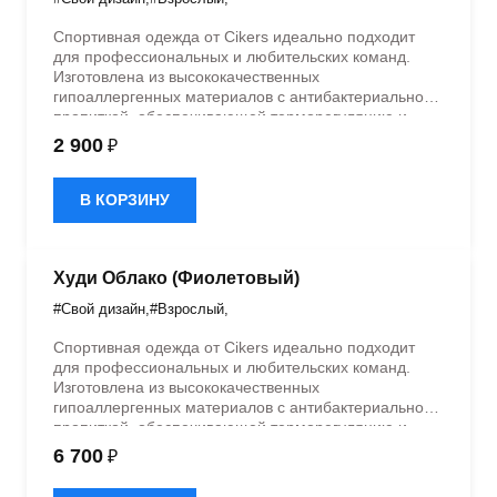
Спортивная одежда от Cikers идеально подходит
для профессиональных и любительских команд.
Изготовлена из высококачественных
гипоаллергенных материалов с антибактериальной
пропиткой, обеспечивающей терморегуляцию и
быстрое влагоотведение. Одежда обладает
2 900
₽
эластичностью в 5 направлениях и стильным
дизайном.Возможность смены дизайна продукта —
да (от 15 штук) Возможность смены цвета продукта
В КОРЗИНУ
— да (от 15 штук) Возможность смены цвета
элемента продукта — да (от 15 штук)
Худи Облако (Фиолетовый)
#Свой дизайн
,
#Взрослый
,
Спортивная одежда от Cikers идеально подходит
для профессиональных и любительских команд.
Изготовлена из высококачественных
гипоаллергенных материалов с антибактериальной
пропиткой, обеспечивающей терморегуляцию и
быстрое влагоотведение. Одежда обладает
6 700
₽
эластичностью в 5 направлениях и стильным
дизайном.