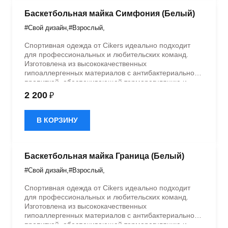
Баскетбольная майка Симфония (Белый)
#Свой дизайн
,
#Взрослый
,
Спортивная одежда от Cikers идеально подходит
для профессиональных и любительских команд.
Изготовлена из высококачественных
гипоаллергенных материалов с антибактериальной
пропиткой, обеспечивающей терморегуляцию и
быстрое влагоотведение. Одежда обладает
2 200
₽
эластичностью в 5 направлениях и стильным
дизайном.
В КОРЗИНУ
Баскетбольная майка Граница (Белый)
#Свой дизайн
,
#Взрослый
,
Спортивная одежда от Cikers идеально подходит
для профессиональных и любительских команд.
Изготовлена из высококачественных
гипоаллергенных материалов с антибактериальной
пропиткой, обеспечивающей терморегуляцию и